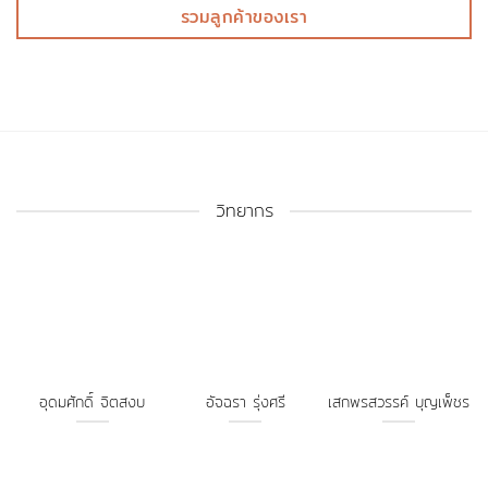
รวมลูกค้าของเรา
วิทยากร
อุดมศักดิ์ จิตสงบ
อัจฉรา รุ่งศรี
เสกพรสวรรค์ บุญเพ็ชร