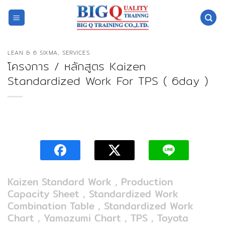
ข้าม
ไป
ยัง
เนื้อหา
LEAN & 6 SIXMA
,
SERVICES
โครงการ / หลักสูตร Kaizen
Standardized Work For TPS ( 6day )
Kaizen Standard Work , Production
Capacity Sheet ,
Standardized Work
Combination Table ,
Standardized Work
Chart , Yamazumi Chart , TPS , Toyota