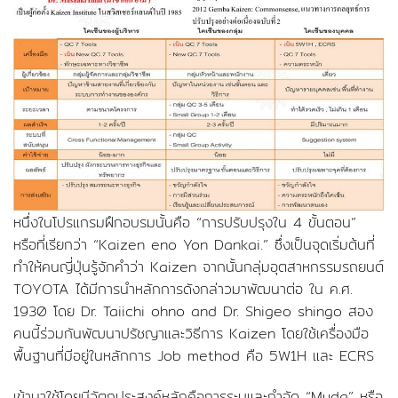
หนึ่งในโปรแกรมฝึกอบรมนั้นคือ “การปรับปรุงใน 4 ขั้นตอน”
หรือที่เรียกว่า “Kaizen eno Yon Dankai.” ซึ่งเป็นจุดเริ่มต้นที่
ทำให้คนญี่ปุ่นรู้จักคำว่า Kaizen จากนั้นกลุ่มอุตสาหกรรมรถยนต์
TOYOTA ได้มีการนำหลักการดังกล่าวมาพัฒนาต่อ ใน ค.ศ.
1930 โดย Dr. Taiichi ohno and Dr. Shigeo shingo สอง
คนนี้ร่วมกันพัฒนาปรัชญาและวิธีการ Kaizen โดยใช้เครื่องมือ
พื้นฐานที่มีอยู่ในหลักการ Job method คือ 5W1H และ ECRS
เข้ามาใช้โดยมีวัตถุประสงค์หลักคือการระบุและกำจัด “Muda” หรือ