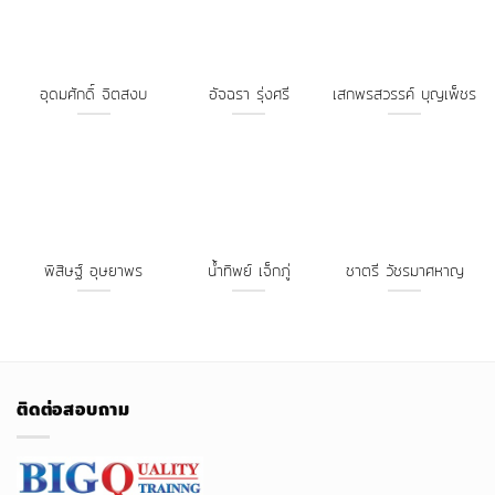
อุดมศักดิ์ จิตสงบ
อัจฉรา รุ่งศรี
เสกพรสวรรค์ บุญเพ็ชร
พิสิษฐ์ อุษยาพร
น้ำทิพย์ เจ็กภู่
ชาตรี วัชรมาศหาญ
ติดต่อสอบถาม