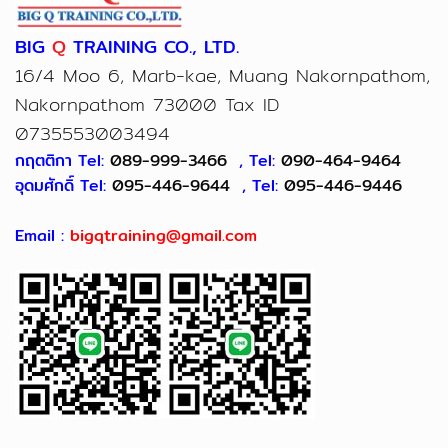
BIG
Q
TRAINING CO., LTD.
16/4 Moo 6, Marb-kae, Muang Nakornpathom,
Nakornpathom 73000 Tax ID
0735553003494
กฤตติกา Tel:
089-999-3466
, Tel:
090-464-9464
อุดมศักดิ์ Tel:
095-446-9644
, Tel:
095-446-9446
Email :
bigqtraining@gmail.com