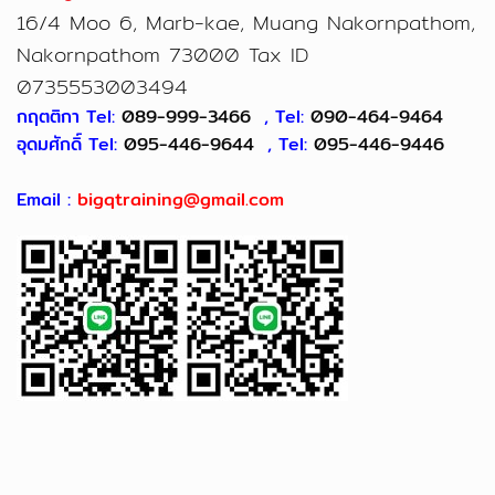
16/4 Moo 6, Marb-kae, Muang Nakornpathom,
Nakornpathom 73000 Tax ID
0735553003494
กฤตติกา Tel:
089-999-3466
, Tel:
090-464-9464
อุดมศักดิ์ Tel:
095-446-9644
, Tel:
095-446-9446
Email :
bigqtraining@gmail.com