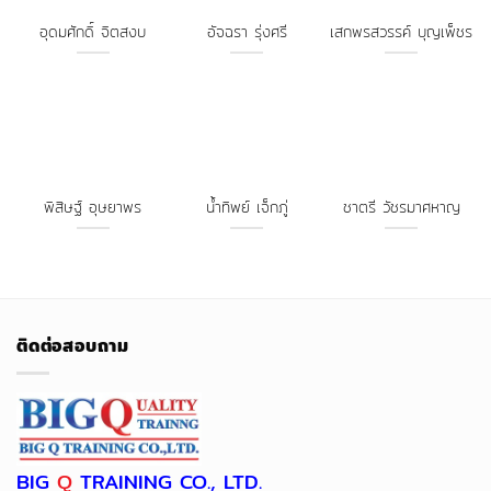
อุดมศักดิ์ จิตสงบ
อัจฉรา รุ่งศรี
เสกพรสวรรค์ บุญเพ็ชร
พิสิษฐ์ อุษยาพร
น้ำทิพย์ เจ็กภู่
ชาตรี วัชรมาศหาญ
ติดต่อสอบถาม
BIG
Q
TRAINING CO., LTD.