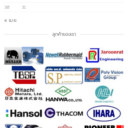
30
31
« เม.ย.
ลูกค้าของเรา