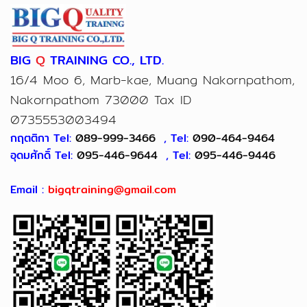
BIG
Q
TRAINING CO., LTD.
16/4 Moo 6, Marb-kae, Muang Nakornpathom,
Nakornpathom 73000 Tax ID
0735553003494
กฤตติกา Tel:
089-999-3466
, Tel:
090-464-9464
อุดมศักดิ์ Tel:
095-446-9644
, Tel:
095-446-9446
Email :
bigqtraining@gmail.com