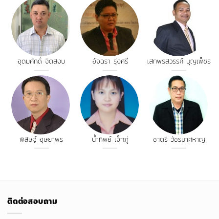
อุดมศักดิ์ จิตสงบ
อัจฉรา รุ่งศรี
เสกพรสวรรค์ บุญเพ็ชร
พิสิษฐ์ อุษยาพร
น้ำทิพย์ เจ็กภู่
ชาตรี วัชรมาศหาญ
ติดต่อสอบถาม