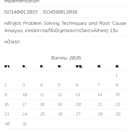
Implementation
ISO14001:2015 , ISO45001:2018
หลักสูตร Problem Solving Techniques and Root Cause
Analysis เทคนิคการแก้ไขปัญหาและการวิเคราะห์สาเหตุ 1วัน
หน้าแรก
สิงหาคม 2026
อา.
จ.
อ.
พ.
พฤ.
ศ.
ส.
1
2
3
4
5
6
7
8
9
10
11
12
13
14
15
16
17
18
19
20
21
22
23
24
25
26
27
28
29
30
31