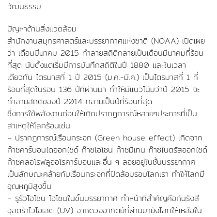
วัฒนธรรม
ปัญหาด้านสิ่งแวดล้อม
สำนักงานสมุทรศาสตร์และบรรยากาศแห่งชาติ (NOAA) เปิดเผย
ว่า เดือนมีนาคม 2015 ทำลายสถิติกลายเป็นเดือนมีนาคมที่ร้อน
ที่สุด นับตั้งแต่เริ่มมีการบันทึกสถิติในปี 1880 และในเวลา
เดียวกัน ไตรมาสที่ 1 ปี 2015 (ม.ค.-มี.ค.) เป็นไตรมาสที่ 1 ที่
ร้อนที่สุดในรอบ 136 ปีที่ผ่านมา ทำให้มีแนวโน้มว่าปี 2015 จะ
ทำลายสถิติของปี 2014 กลายเป็นปีที่ร้อนที่สุด
ซึ่งการใช้พลังงานก่อนให้เกิดปรากฏการณ์หลายๆประการที่เป็น
สาเหตุให้โลกร้อนเช่น
– ปรากฏการณ์เรือนกระจก (Green house effect) เกิดจาก
ก๊าซคาร์บอนไดออกไซด์ ก๊าซโอโซน ก๊าซมีเทน ก๊าซไนตรัสออกไซด์
ก๊าซคลอโรฟลูออโรคาร์บอนและอื่น ๆ ลอยอยู่ในชั้นบรรยากาศ
เป็นลักษณะคล้ายกับเรือนกระจกที่ปิดล้อมรอบโลกเรา ทำให้โลกมี
อุณหภูมิสูงขึ้น
– รูรั่วโอโซน โอโซนในชั้นบรรยากาศ ทำหน้าที่สำคัญคือกันรังสี
อุลตร้าไวโอเลต (UV) จากดวงอาทิตย์ที่ผ่านมายังโลกให้เหลือใน