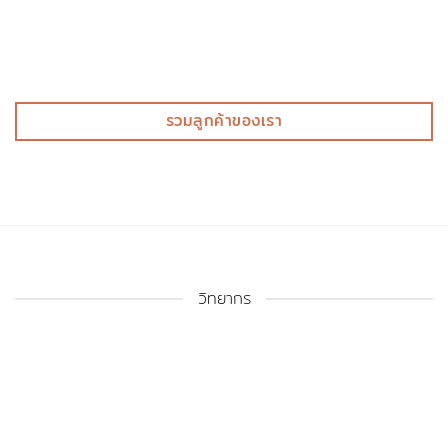
วิทยากร
อุดมศักดิ์ จิตสงบ
อัจฉรา รุ่งศรี
เสกพรสวรรค์ บุญเพ็ชร