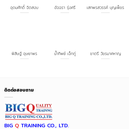
พิสิษฐ์ อุษยาพร
น้ำทิพย์ เจ็กภู่
ชาตรี วัชรมาศหาญ
ติดต่อสอบถาม
BIG
Q
TRAINING CO., LTD.
16/4 Moo 6, Marb-kae, Muang Nakornpathom,
Nakornpathom 73000 Tax ID
0735553003494
กฤตติกา Tel:
089-999-3466
, Tel:
090-464-9464
อุดมศักดิ์ Tel:
095-446-9644
, Tel:
095-446-9446
Email :
bigqtraining@gmail.com