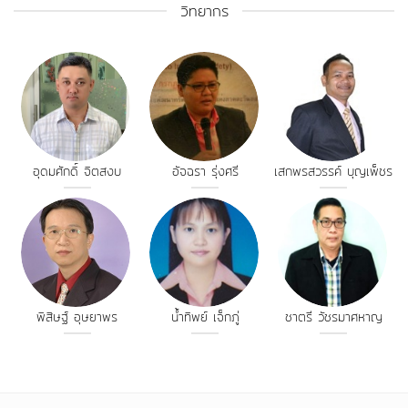
วิทยากร
อุดมศักดิ์ จิตสงบ
อัจฉรา รุ่งศรี
เสกพรสวรรค์ บุญเพ็ชร
พิสิษฐ์ อุษยาพร
น้ำทิพย์ เจ็กภู่
ชาตรี วัชรมาศหาญ