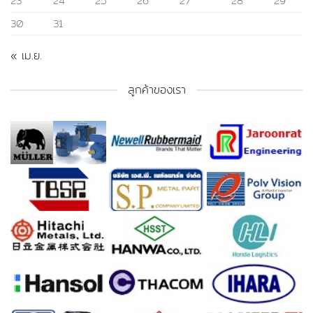
23
24
25
26
27
28
29
30
31
« เม.ย.
ลูกค้าของเรา