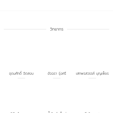
วิทยากร
อุดมศักดิ์ จิตสงบ
อัจฉรา รุ่งศรี
เสกพรสวรรค์ บุญเพ็ชร
พิสิษฐ์ อุษยาพร
น้ำทิพย์ เจ็กภู่
ชาตรี วัชรมาศหาญ