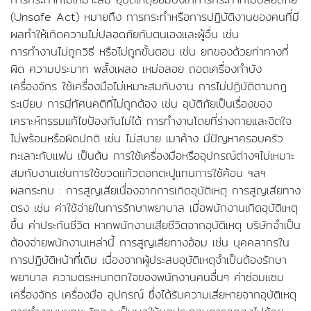
(Unsafe Act) หมายถึง การกระทำหรือการปฏิบัติงานของคนที่มี
ผลทำให้เกิดความไม่ปลอดภัยกับตนเองและผู้อื่น เช่น
การทำงานไม่ถูกวิธี หรือไม่ถูกขั้นตอน เช่น ยกของด้วยท่าทางที่
ผิด ความประมาท พลั้งเผลอ เหม่อลอย ถอดเครื่องกำบัง
เครื่องจักร ใช้เครื่องมือไม่เหมาะสมกับงาน การไม่ปฏิบัติตามกฎ
ระเบียบ การมีทัศนคติที่ไม่ถูกต้อง เช่น อุบัติภัยเป็นเรื่องของ
เคราะห์กรรมแก้ไขป้องกันไม่ได้ การทำงานโดยที่ร่างกายและจิตใจ
ไม่พร้อมหรือผิดปกติ เช่น ไม่สบาย เมาค้าง มีปัญหาครอบครัว
ทะเลาะกับแฟน เป็นต้น การใช้เครื่องมือหรืออุปกรณ์ต่างๆไม่เหมาะ
สมกับงานเช่นการใช้ขวดแก้วตอกตะปูแทนการใช้ค้อน ฯลฯ
ผลกระทบ : การสูญเสียเนื่องจากการเกิดอุบัติเหตุ การสูญเสียทาง
ตรง เช่น ค่าใช้จ่ายในการรักษาพยาบาล เมื่อพนักงานเกิดอุบัติเหตุ
ขึ้น ค่าประกันชีวิต หากพนักงานเสียชีวิตจากอุบัติเหตุ บริษัทจำเป็น
ต้องจ่ายพนักงานเหล่านี้ การสูญเสียทางอ้อม เช่น บุคคลากรใน
การปฏิบัติหน้าที่เดิม เนื่องจากผู้ประสบอุบัติเหตุจำเป็นต้องรักษา
พยาบาล ความตระหนกตกใจของพนักงานคนอื่นๆ ค่าซ่อมแซม
เครื่องจักร เครื่องมือ อุปกรณ์ ซึ่งได้รับความเสียหายจากอุบัติเหตุ